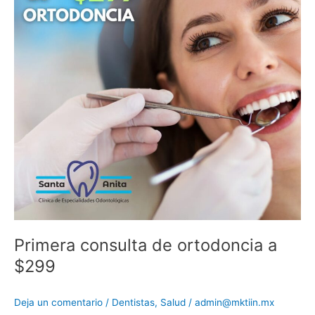
a
$299
Primera consulta de ortodoncia a
$299
Deja un comentario
/
Dentistas
,
Salud
/
admin@mktiin.mx