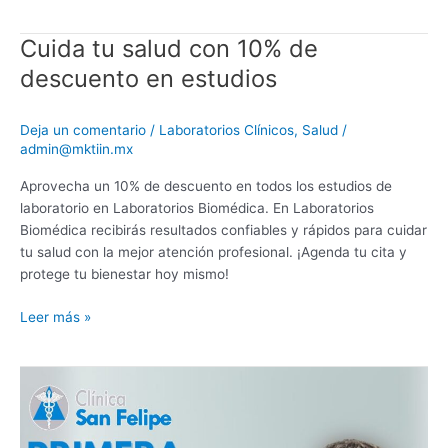
Cuida tu salud con 10% de
Cuida
tu
descuento en estudios
salud
con
Deja un comentario
/
Laboratorios Clínicos
,
Salud
/
10%
admin@mktiin.mx
de
descuento
Aprovecha un 10% de descuento en todos los estudios de
en
laboratorio en Laboratorios Biomédica. En Laboratorios
estudios
Biomédica recibirás resultados confiables y rápidos para cuidar
tu salud con la mejor atención profesional. ¡Agenda tu cita y
protege tu bienestar hoy mismo!
Leer más »
Tu
primera
consulta
médica