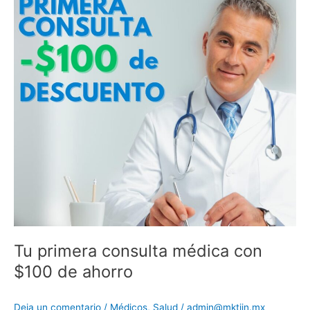
con
$100
de
ahorro
Tu primera consulta médica con
$100 de ahorro
Deja un comentario
/
Médicos
,
Salud
/
admin@mktiin.mx