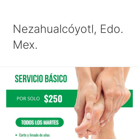
Ir
al
contenido
Nezahualcóyotl, Edo.
Mex.
Servicio
básico
de
Podología
$249