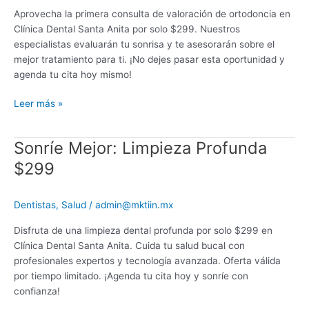
Aprovecha la primera consulta de valoración de ortodoncia en
Clínica Dental Santa Anita por solo $299. Nuestros
especialistas evaluarán tu sonrisa y te asesorarán sobre el
mejor tratamiento para ti. ¡No dejes pasar esta oportunidad y
agenda tu cita hoy mismo!
Leer más »
Sonríe Mejor: Limpieza Profunda
Sonríe
Mejor:
$299
Limpieza
Profunda
Dentistas
,
Salud
/
admin@mktiin.mx
$299
Disfruta de una limpieza dental profunda por solo $299 en
Clínica Dental Santa Anita. Cuida tu salud bucal con
profesionales expertos y tecnología avanzada. Oferta válida
por tiempo limitado. ¡Agenda tu cita hoy y sonríe con
confianza!