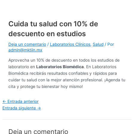
Ir
Navegación
al
de
contenido
entradas
Cuida tu salud con 10% de
descuento en estudios
Deja un comentario
/
Laboratorios Clínicos
,
Salud
/ Por
admin@mktiin.mx
Aprovecha un 10% de descuento en todos los estudios de
laboratorio en
Laboratorios Biomédica
. En Laboratorios
Biomédica recibirás resultados confiables y rápidos para
cuidar tu salud con la mejor atención profesional. ¡Agenda tu
cita y protege tu bienestar hoy mismo!
←
Entrada anterior
Entrada siguiente
→
Deja un comentario