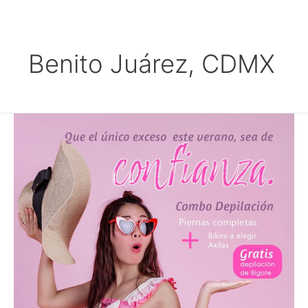
Ir
al
contenido
Benito Juárez, CDMX
Combo
de
Depilación
$1,099