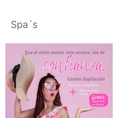
Ir
al
contenido
Spa´s
Combo
de
Depilación
$1,099