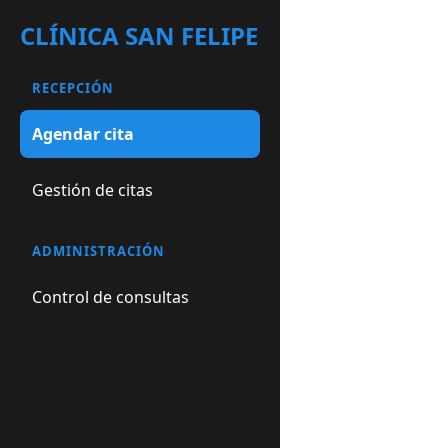
Ir
CLÍNICA SAN FELIPE
al
contenido
RECEPCIÓN
Agendar cita
Gestión de citas
ADMINISTRACIÓN
Control de consultas