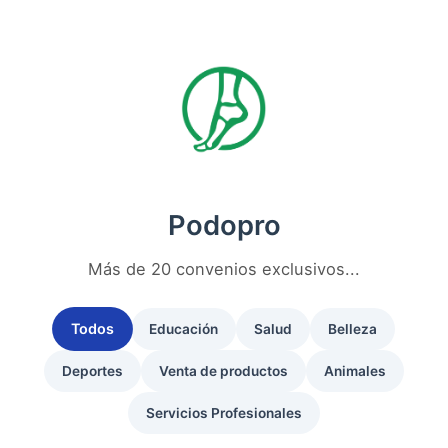
Ir
al
contenido
Podopro
Más de 20 convenios exclusivos...
Todos
Educación
Salud
Belleza
Deportes
Venta de productos
Animales
Servicios Profesionales