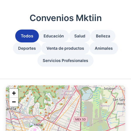
Ir
al
Convenios Mktiin
contenido
Todos
Educación
Salud
Belleza
Deportes
Venta de productos
Animales
Servicios Profesionales
+
−